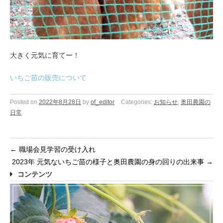
大きく元気に育てー！
いちご苗の販売について
Posted on
2022年8月28日
by
of_editor
Categories:
お知らせ
,
奥田農園の
日常
←
職場会見学習の受け入れ
2023年 元気ないちご苗の様子と奥田農園の身の回りの出来事
→
コンテンツ