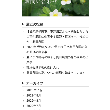
最近の投稿
【愛知県半田市】市野園芸さんへ納品したいち
ご苗が順調に生育中！章姫・紅ほっぺ・ゆめの
か｜奥田農園
2023年 元気ないちご苗の様子と奥田農園の身
の回りの出来事
夏イチゴ出荷の様子と奥田農園の身の回りの出
来事
職場会見学習の受け入れ
奥田農園の夏、いちご苗切り始まっています
アーカイブ
2025年11月
2023年8月
2022年8月
2022年7月